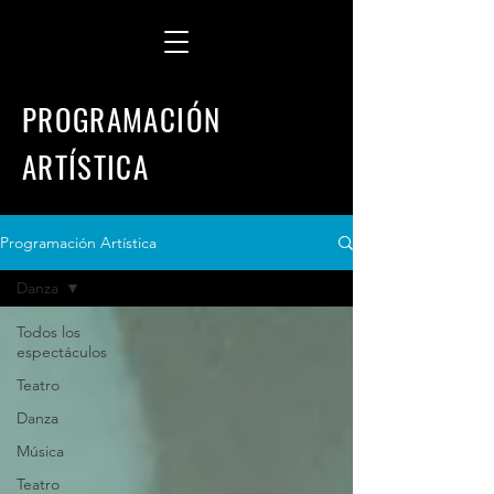
PROGRAMACIÓN
ARTÍSTICA
Programación Artística
Danza
Todos los
espectáculos
Teatro
Danza
Música
Teatro