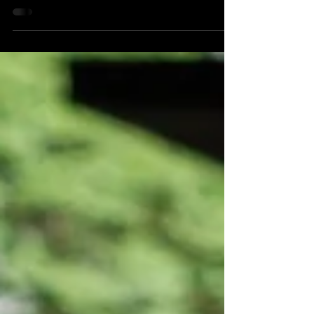
Claudia Capriles, Miguel Noya, Ricardo Arispe y Rházil
Izaguirre Fundación CCAM Fecha Viernes 3 (Gala inaugural),
sábado 4 y domingo 5 de...