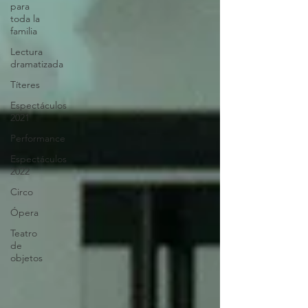
para
toda la
familia
Lectura
dramatizada
Títeres
Espectáculos
2021
Performance
Espectáculos
2022
Circo
Ópera
Teatro
de
objetos