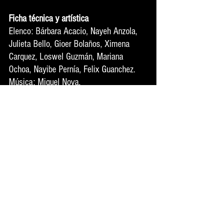
Ficha técnica y artística
Elenco: Bárbara Acacio, Nayeh Anzola, 
Julieta Bello, Gioer Bolaños, Ximena 
Carquez, Loswel Guzmán, Mariana 
Ochoa, Nayibe Pernía, Felix Guanchez.
Música: Miguel Noya.
Iluminación: Gerónimo Reyes.
Escenografía: Orielis Brizuela.
Dirección y autoría: Juan Carlos Linares.
Espectáculos 2022
Ver todo
Entradas relacionadas