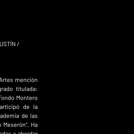
STÍN / 
Artes mención 
ado titulada: 
 Fondo Montero 
rticipó de la 
cademia de las 
n Meserón”. Ha 
adas a abordar 