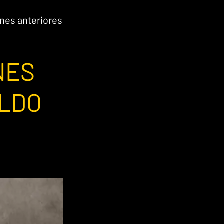
nes anteriores
NES
ALDO