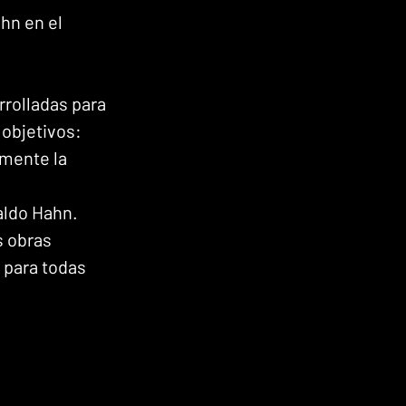
hn en el 
rrolladas para 
objetivos: 
lmente la 
aldo Hahn. 
s obras 
 para todas 