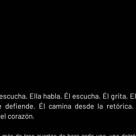
escucha. Ella habla. Él escucha. Él grita. Ell
e defiende. Él camina desde la retórica. 
el corazón. 
más de tres cuartos de hora cada uno, uno detrás