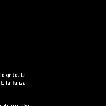
a grita. Él 
Ella lanza 
 de otro. Una 